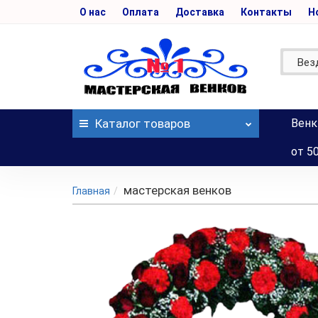
О нас
Оплата
Доставка
Контакты
Н
Вез
Каталог
товаров
Венк
от 5
мастерская венков
Главная