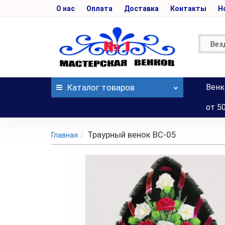
О нас
Оплата
Доставка
Контакты
Н
Вез
Каталог
товаров
Венк
от 5
Траурный венок BC-05
Главная