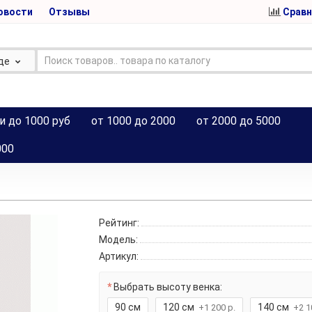
овости
Отзывы
Сравн
де
и до 1000 руб
от 1000 до 2000
от 2000 до 5000
000
Рейтинг:
Модель:
Артикул:
Выбрать высоту венка:
90 см
120 см
140 см
+1 200 р.
+2 1