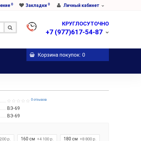
0
0
ение
Закладки
Личный кабинет
КРУГЛОСУТОЧНО
+7
(977)617-54-87
Корзина
покупок
: 0
0 отзывов
ВЭ-69
ВЭ-69
160 см
180 см
200 р.
+4 100 р.
+8 800 р.