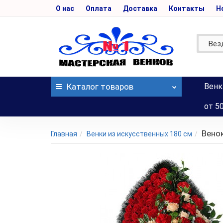
О нас
Оплата
Доставка
Контакты
Н
Вез
Каталог
товаров
Венк
от 5
Вено
Главная
Венки из искусственных 180 см