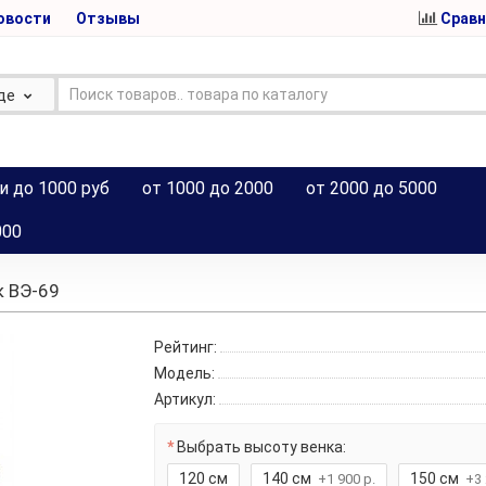
овости
Отзывы
Сравн
де
и до 1000 руб
от 1000 до 2000
от 2000 до 5000
000
к ВЭ-69
Рейтинг:
Модель:
Артикул:
Выбрать высоту венка:
120 см
140 см
150 см
+1 900 р.
+3 