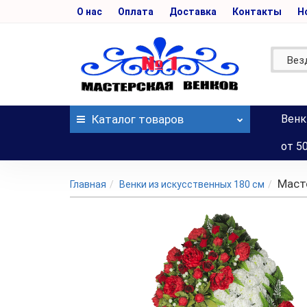
О нас
Оплата
Доставка
Контакты
Н
Вез
Каталог
товаров
Венк
от 5
Маст
Главная
Венки из искусственных 180 см