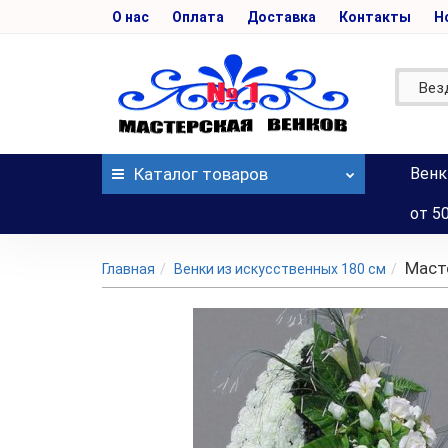
О нас
Оплата
Доставка
Контакты
Н
Вез
Каталог
товаров
Венк
от 5
Маст
Главная
Венки из искусственных 180 см