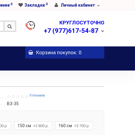
0
0
ение
Закладки
Личный кабинет
КРУГЛОСУТОЧНО
+7
(977)617-54-87
Корзина
покупок
: 0
0 отзывов
ВЗ-35
150 см
160 см
00 р.
+3 800 р.
+5 700 р.