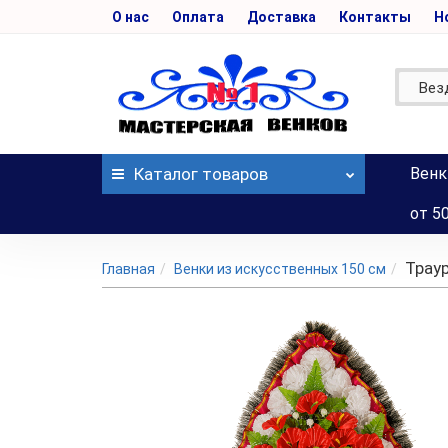
О нас
Оплата
Доставка
Контакты
Н
Вез
Каталог
товаров
Венк
от 5
Трау
Главная
Венки из искусственных 150 см