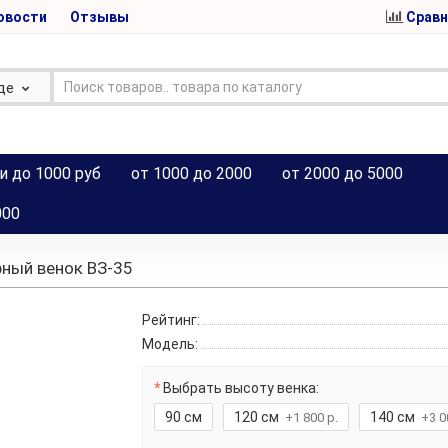
овости
Отзывы
Сравн
де
и до 1000 руб
от 1000 до 2000
от 2000 до 5000
000
рный венок BЗ-35
Рейтинг:
Модель:
Выбрать высоту венка:
90 см
120 см
140 см
+1 800 р.
+3 0