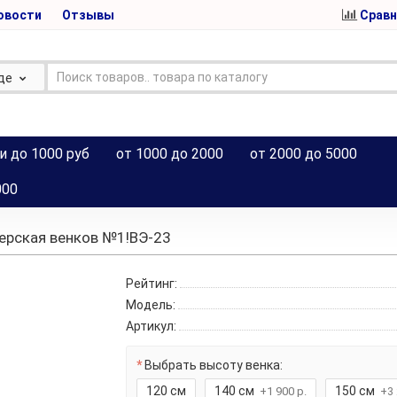
овости
Отзывы
Сравн
де
и до 1000 руб
от 1000 до 2000
от 2000 до 5000
000
ерская венков №1!ВЭ-23
Рейтинг:
Модель:
Артикул:
Выбрать высоту венка:
120 см
140 см
150 см
+1 900 р.
+3 