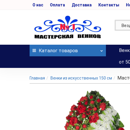
О нас
Оплата
Доставка
Контакты
Н
Вез
Каталог
товаров
Венк
от 5
Маст
Главная
Венки из искусственных 150 см