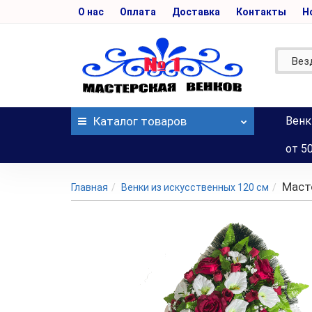
О нас
Оплата
Доставка
Контакты
Н
Вез
Каталог
товаров
Венк
от 5
Маст
Главная
Венки из искусственных 120 см