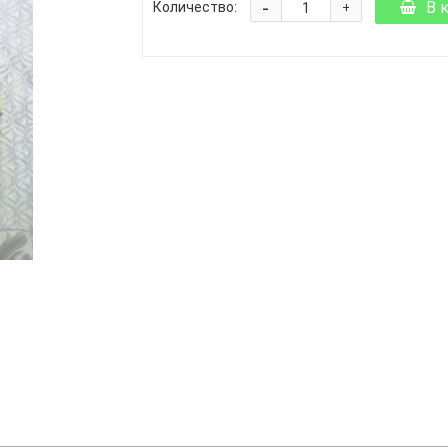
-
В 
Количество:
+