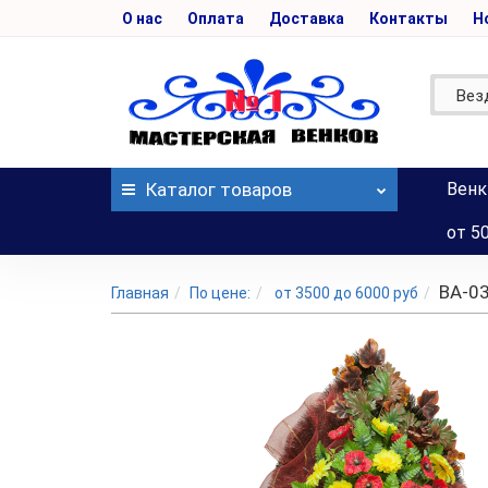
О нас
Оплата
Доставка
Контакты
Н
Вез
Каталог
товаров
Венк
от 5
ВА-0
Главная
По цене:
от 3500 до 6000 руб