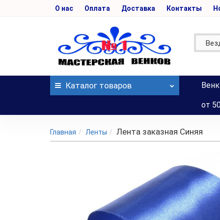
О нас
Оплата
Доставка
Контакты
Н
Вез
Каталог
товаров
Венк
от 5
Лента заказная Синяя
Главная
Ленты