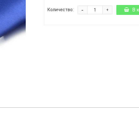
-
В 
Количество:
+