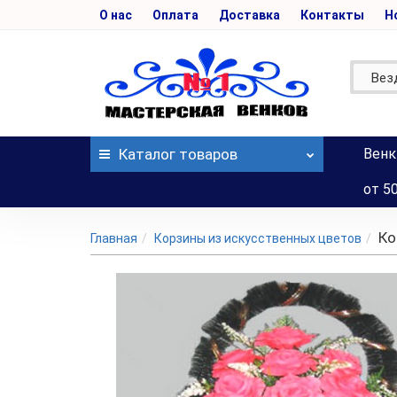
О нас
Оплата
Доставка
Контакты
Н
Вез
Каталог
товаров
Венк
от 5
Ко
Главная
Корзины из искусственных цветов