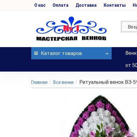
О нас
Оплата
Доставка
Контакты
Н
Вез
Каталог
товаров
Венк
от 5
Ритуальный венок ВЗ-5
Главная
Все венки