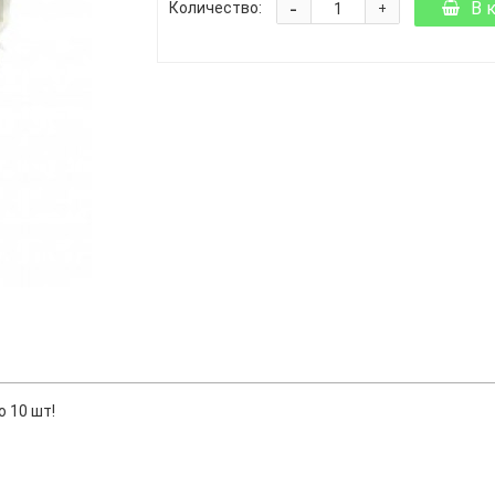
-
В 
Количество:
+
 10 шт!